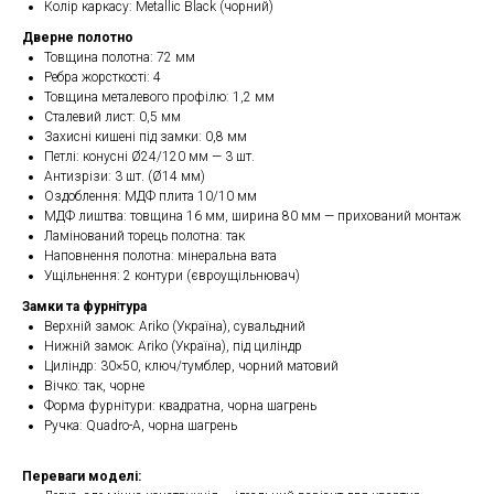
Колір каркасу: Metallic Black (чорний)
Дверне полотно
Товщина полотна: 72 мм
Ребра жорсткості: 4
Товщина металевого профілю: 1,2 мм
Сталевий лист: 0,5 мм
Захисні кишені під замки: 0,8 мм
Петлі: конусні Ø24/120 мм — 3 шт.
Антизрізи: 3 шт. (Ø14 мм)
Оздоблення: МДФ плита 10/10 мм
МДФ лиштва: товщина 16 мм, ширина 80 мм — прихований монтаж
Ламінований торець полотна: так
Наповнення полотна: мінеральна вата
Ущільнення: 2 контури (євроущільнювач)
Замки та фурнітура
Верхній замок: Ariko (Україна), сувальдний
Нижній замок: Ariko (Україна), під циліндр
Циліндр: 30×50, ключ/тумблер, чорний матовий
Вічко: так, чорне
Форма фурнітури: квадратна, чорна шагрень
Ручка: Quadro-A, чорна шагрень
Переваги моделі: