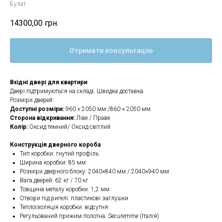
Булат
14300,00
грн.
Отримати консультацію
Вхідні двері для квартири
Двері підтримуються на складі. Швидка доставка.
Розміри дверей:
Доступні розміри:
960 × 2050 мм /860 × 2050 мм
Сторона відкривання:
Ліве / Праве
Колір:
Оксид темний/ Оксид світлий
Конструкція дверного короба
Тип коробки: гнутий профіль
Ширина коробки: 85 мм
Розміри дверного блоку: 2040×840 мм / 2040×940 мм
Вага дверей: 62 кг / 70 кг
Товщина металу коробки: 1,2 мм
Отвори під ригелі: пластикові заглушки
Теплоізоляція коробки: відсутня
Регульований прижим полотна: Securemme (Італія)