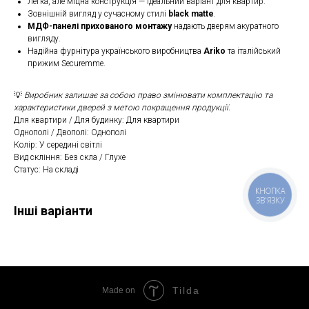
Легка, але міцна конструкція — ідеальний варіант для квартир.
Зовнішній вигляд у сучасному стилі
black matte
.
МДФ-панелі прихованого монтажу
надають дверям акуратного
вигляду.
Надійна фурнітура українського виробництва
Ariko
та італійський
прижим Securemme.
💡
Виробник залишає за собою право змінювати комплектацію та
характеристики дверей з метою покращення продукції.
Для квартири / Для будинку: Для квартири
Однополі / Двополі: Однополі
Колір: У середині світлі
Вид скління: Без скла / Глухе
Статус: На складі
КНОПКА
ЗВ'ЯЗКУ
Інші варіанти
Tilda
Made on