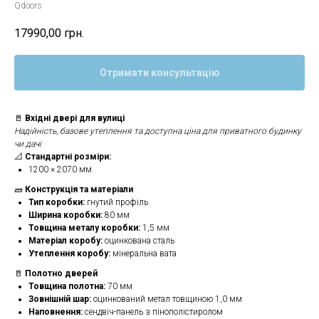
Qdoors
17990,00
грн.
Отримати консультацію
🚪
Вхідні двері для вулиці
Надійність, базове утеплення та доступна ціна для приватного будинку
чи дачі
📐
Стандартні розміри:
1200 × 2070 мм
🧱
Конструкція та матеріали
Тип коробки:
гнутий профіль
Ширина коробки:
80 мм
Товщина металу коробки:
1,5 мм
Матеріал коробу:
оцинкована сталь
Утеплення коробу:
мінеральна вата
🚪
Полотно дверей
Товщина полотна:
70 мм
Зовнішній шар:
оцинкований метал товщиною 1,0 мм
Наповнення:
сендвіч-панель з пінополістиролом