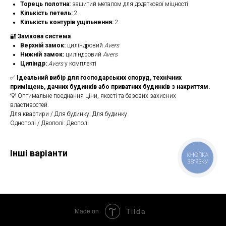
Торець полотна:
зашитий металом для додаткової міцності
Кількість петель:
2
Кількість контурів ущільнення:
2
🔐
Замкова система
Верхній замок:
циліндровий
Avers
Нижній замок:
циліндровий
Avers
Циліндр:
Avers
у комплекті
✅
Ідеальний вибір для господарських споруд, технічних
приміщень, дачних будинків або приватних будинків з накриттям.
💡 Оптимальне поєднання ціни, якості та базових захисних
властивостей.
Для квартири / Для будинку: Для будинку
Однополі / Двополі: Двополі
Інші варіанти
КНОПКА
ЗВ'ЯЗКУ
Tilda
Made on