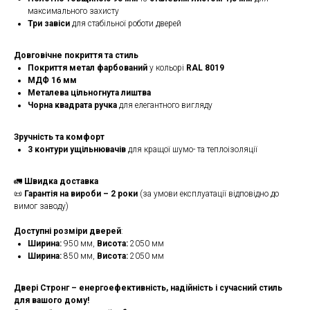
максимального захисту
Три завіси
для стабільної роботи дверей
Довговічне покриття та стиль
Покриття метал фарбований
у кольорі
RAL 8019
МДФ 16 мм
Металева цільногнута лиштва
Чорна квадрата ручка
для елегантного вигляду
Зручність та комфорт
3 контури ущільнювачів
для кращої шумо- та теплоізоляції
🚛
Швидка доставка
📜
Гарантія на вироби – 2 роки
(за умови експлуатації відповідно до
вимог заводу)
Доступні розміри дверей
:
Ширина:
950 мм,
Висота:
2050 мм
Ширина:
850 мм,
Висота:
2050 мм
Двері Стронг – енергоефективність, надійність і сучасний стиль
для вашого дому!