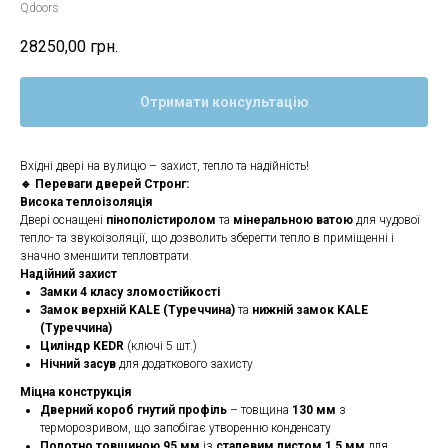
Qdoors
28250,00
грн.
Отримати консультацію
Вхідні двері на вулицю – захист, тепло та надійність!
🔹 Переваги дверей Стронг:
Висока теплоізоляція
Двері оснащені
пінополістиролом
та
мінеральною ватою
для чудової
тепло- та звукоізоляції, що дозволить зберегти тепло в приміщенні і
значно зменшити тепловтрати.
Надійний захист
Замки 4 класу зломостійкості
Замок верхній KALE (Туреччина)
та
нижній замок KALE
(Туреччина)
Циліндр KEDR
(ключі 5 шт.)
Нічний засув
для додаткового захисту
Міцна конструкція
Дверний короб гнутий профіль
– товщина
130 мм
з
терморозривом, що запобігає утворенню конденсату
Полотно товщиною 95 мм
із
сталевим листом 1,5 мм
для