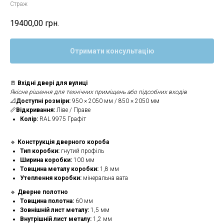
Страж
19400,00
грн.
Отримати консультацію
🚪
Вхідні двері для вулиці
Якісне рішення для технічних приміщень або підсобних входів
📐
Доступні розміри:
950 × 2050 мм / 850 × 2050 мм
📏
Відкривання:
Ліве / Праве
Колір:
RAL 9975 Графіт
🔹
Конструкція дверного короба
Тип коробки:
гнутий профіль
Ширина коробки:
100 мм
Товщина металу коробки:
1,8 мм
Утеплення коробки:
мінеральна вата
🔹
Дверне полотно
Товщина полотна:
60 мм
Зовнішній лист металу:
1,5 мм
Внутрішній лист металу:
1,2 мм