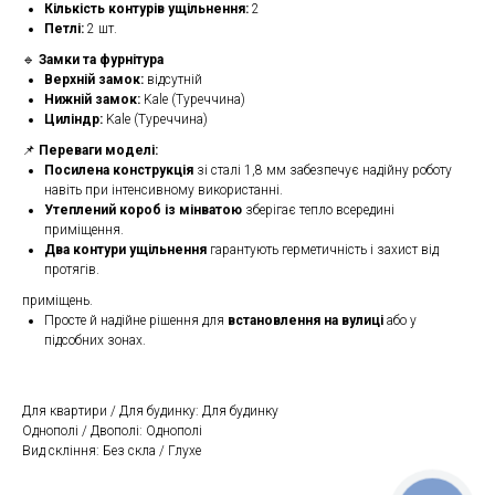
Кількість контурів ущільнення:
2
Петлі:
2 шт.
🔹
Замки та фурнітура
Верхній замок:
відсутній
Нижній замок:
Kale (Туреччина)
Циліндр:
Kale (Туреччина)
📌
Переваги моделі:
Посилена конструкція
зі сталі 1,8 мм забезпечує надійну роботу
навіть при інтенсивному використанні.
Утеплений короб із мінватою
зберігає тепло всередині
приміщення.
Два контури ущільнення
гарантують герметичність і захист від
протягів.
приміщень.
Просте й надійне рішення для
встановлення на вулиці
або у
підсобних зонах.
Для квартири / Для будинку: Для будинку
Однополі / Двополі: Однополі
Вид скління: Без скла / Глухе