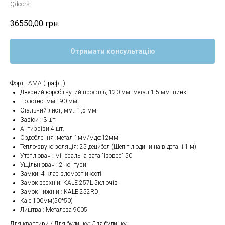
Qdoors
36550,00
грн.
Отримати консультацію
Форт LAMA (графіт)
Дверний короб гнутий профіль, 120 мм. метал 1,5 мм. цинк
Полотно, мм.: 90 мм.
Стальний лист, мм.: 1,5 мм.
Завіси : 3 шт.
Антизрізи 4 шт.
Оздоблення :метал 1мм/мдф12мм
Тепло-звукоізоляція: 25 децибел (Шепіт людини на відстані 1 м)
Утеплювач : мінеральна вата "Ізовер" 50
Ущільнювач : 2 контури
Замки: 4 клас зломостійкості
Замок верхній: KALE 257L 5ключів
Замок нижній : KALE 252RD
Kale 100мм(50*50)
Лиштва : Металева 9005
Для квартири / Для будинку: Для будинку