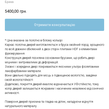
Брама
5400,00
грн.
Отримати консультацію
* Ціна вказана за полотно в білому кольорі
Каркас полотна дверей виготовляється з бруса хвойний порід, зрощеного
по всій довжині обклеєний з двох сторін плитами HDF з елементами
фрезерування.
Конструкція дверей посилена сосновими брусами, що робить двері
міцними і витривалими до деформацій.
Ззовні і зсередини двері покриваються якісними ультра фіолетовими
лакофарбовими матеріали.
Вони ідеально підходять для місць з підвищеною вологістю, завдяки
своїй вологостійкості
Додатково, покриття дверей емаллю відзначається УФ-стійкістю, тому
колір дверей залишається яскравим і насиченим незалежно від сонячної
активності.
Поверхня дверей приємна та гладка на дотик, нагадуючи відчуття
натурального матеріалу .