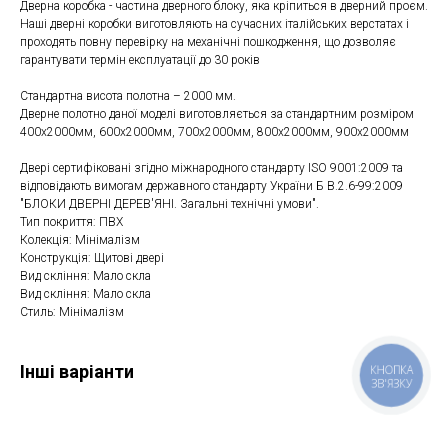
Дверна коробка - частина дверного блоку, яка кріпиться в дверний проєм.
Наші дверні коробки виготовляють на сучасних італійських верстатах і
проходять повну перевірку на механічні пошкодження, що дозволяє
гарантувати термін експлуатації до 30 років
Стандартна висота полотна – 2000 мм.
Дверне полотно даної моделі виготовляється за стандартним розміром
400x2000мм, 600x2000мм, 700x2000мм, 800x2000мм, 900x2000мм
Двері сертифіковані згідно міжнародного стандарту ISO 9001:2009 та
відповідають вимогам державного стандарту України Б В.2.6-99:2009
"БЛОКИ ДВЕРНІ ДЕРЕВ'ЯНІ. Загальні технічні умови".
Тип покриття: ПВХ
Колекція: Мінімалізм
Конструкція: Щитові двері
Вид скління: Мало скла
Вид скління: Мало скла
Стиль: Мінімалізм
Інші варіанти
КНОПКА
ЗВ'ЯЗКУ