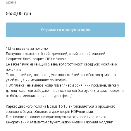
Брама
5650,00
грн.
Отримати консультацію
* Ціна вказана за полотно
Доступно в кольорах: білий, кремовий, сірий,чорний матовий
Покриття: Двері покриті ПВХ-плівкою.
Це забезпечує найвищий рівень вологостійкості серед усіх можливих
покриттів.
Також, такий вид покриття дуже зносостійкий та не боїться домашніх
улюбленців чи механічних пошкоджень
ПВХ-плівка - не змінює колір під впливом сонячних променів, легка у
догляді, оскільки забруднення видаляються без зусиль, а сама поверхня
не боїться миючих розчинів і дезінфекції
Каркас дверного полотна Брама 16.15 виготовляється з зрощеного
соснового бруса, обшитого з двох сторін HDF-плитами.
Для полотен зі склом використовується сатинове і чорне скло.
Декоративним елементом служить алюмінієвий і чорний молдинг