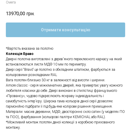
Омега
13970,00
грн.
Отримати консультацію
*Вартість вказана за полотно
Колекція Браво
Дверні полотна виготовлені з дерев'яного переклеєного каркасу на який
встановлюються листи МДФ 10 мм по периметру.
Двері серії “Bravo“ це полотно з обкладним штапіком, фарбуються за
кольоровими розкладками RAL
Вага полотен близько 30 кг в залежності від висоти і ширини.
Amore classic - серія міжкімнатних дверей, яка привертає увагу кожного
любителя класики до себе. Двері виконані в стилістиці французького
«Провансу», чудово підкреслюють яскраву індивідуальність і
самобутність інтер’єру. Широка гама кольорів даної серії дозволяє
гармонійно підібрати її під будь-яке колірове рішення приміщення.
Матеріали: масив деревини, МДФ, двостороннє скло сатин (у моделях ПО
та ПОО), фарбування (кольорові палітри KEMICHAL або RAL).
*Можливий монтаж полотен даної колекції з коробкою прихованого
монтажу.