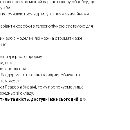
е полотно має міцний каркас і якісну обробку, що
лужби.
егко очищуються від пилу та плям звичайними
варіанти коробки з телескопічною системою для
й вибір моделей, які можна отримати вже
ння.
ення дверного прорізу
и, петлі)
встановлення
і Леадор мають гарантію від виробника та
там якості.
ки Леадор в Україні, тому пропонуємо лише
редньо зі складу.
тиль та якість, доступні вже сьогодні!
🚪✨