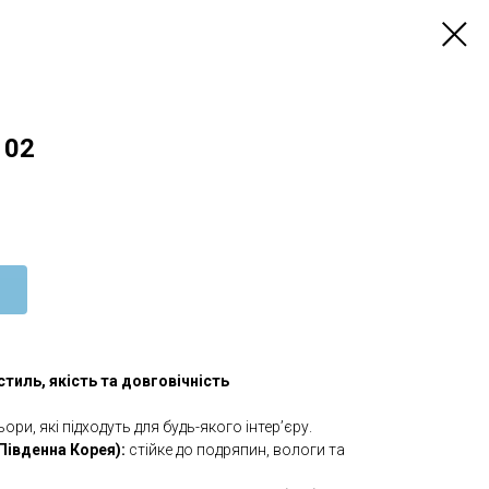
 02
тиль, якість та довговічність
ори, які підходуть для будь-якого інтер’єру.
Південна Корея):
стійке до подряпин, вологи та