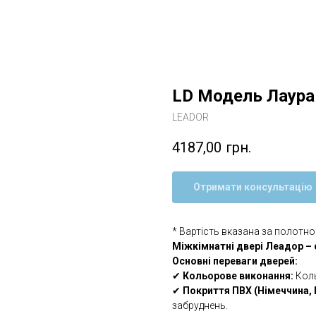
LD Модель Лаура
LEADOR
4187,00
грн.
Отримати консультацію
* Вартість вказана за полотно
Міжкімнатні двері Леадор – с
Основні переваги дверей:
✔
Кольорове виконання:
Коль
✔
Покриття ПВХ (Німеччина, 
забруднень.