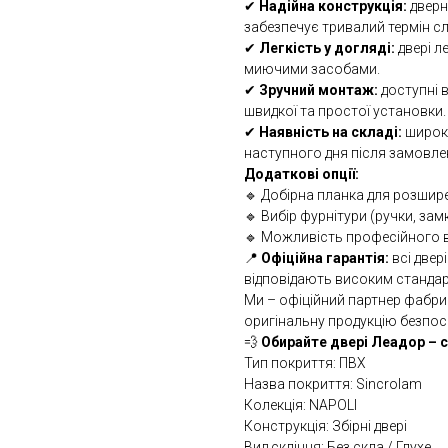
✔
Надійна конструкція:
дверн
забезпечує тривалий термін с
✔
Легкість у догляді:
двері л
миючими засобами.
✔
Зручний монтаж:
доступні 
швидкої та простої установки.
✔
Наявність на складі:
широки
наступного дня після замовле
Додаткові опції:
🔹 Добірна планка для розшир
🔹 Вибір фурнітури (ручки, замк
🔹 Можливість професійного 
📍
Офіційна гарантія:
всі двер
відповідають високим стандар
Ми – офіційний партнер фабри
оригінальну продукцію безпосе
💨
Обирайте двері Леадор – с
Тип покриття: ПВХ
Назва покриття: Sincrolam
Колекція: NAPOLI
Конструкція: Збірні двері
Вид скління: Без скла / Глухе