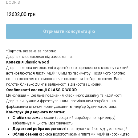
DOORIS
12632,00
грн.
Отримати консультацію
*Вартість вказана за полотно
Двері виготовляються під замовлення.
Колекція Classic Wood
Дверні полотна виготовлені з дерев'яного переклеєного каркасу на який
встановлюються листи МДФ 10 мм по периметру. Після чого полотно
встановлюється в горизонтальне положення і забарвлюється. Вага
полотен близько 20 кг в залежності від висоти і ширини.
Особливості колекції CLASSIC WOOD
Ця колекція – ідеальне поєднання класичного дизайну та надійності.
Двері з вишуканим фрезеруванням і преміальним оздобленням
фарбованим шпоном ясеня доповнять інтер’єр будь-якого стилю.
Конструкція дверного полотна:
Стабільна рама
з сосни (зрощений євробрус по периметру)
забезпечує міцність і довговічність.
Додаткові ребра жорсткості
гарантують стійкість до деформацій.
Облицювання
каркаса вологостійкими плитами МДФ (виробництво