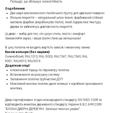
Польща), що збільшує зносостійкість.
Оздоблення:
Два шари високоякісного італійського ґрунту для ідеальної поверхні.
Фінішне покриття – натуральний шпон ясеня, фарбований стійкою
матовою фарбою (виробництво Італія), який підкреслює текстуру
дерева та забезпечує довговічність покриття.
Ці двері – вибір для тих, хто цінує стиль, якість і комфорт.
Замовляйте зараз, і ваша оселя стане ще затишнішою!
В ціну полотна не входить вартість завісів і механізму замка
Базові кольори (без націнки):
Сніжно-білий, RAL1013, RAL 9003, RAL7047, RAL7040, RAL
9001, RAL9010, RAL9016
Додаткові опції:
Алюмінєвий торець по периметру полотна
Встановлення на розсувну систему
Заповнення полотна трубчастим ДСП
Можливий монтаж полотен даної колекції з коробкою прихованого
монтажу.
Двері сертифіковані згідно міжнародного стандарту ISO 9001:2009 та
відповідають вимогам державного стандарту України Б В.2.6-99:2009
"БЛОКИ ДВЕРНІ ДЕРЕВ'ЯНІ. Загальні технічні умови".