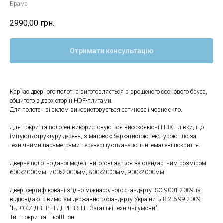
Брама
2990,00
грн.
Отримати консультацію
Каркас дверного полотна виготовляється з зрощеного соснового бруса,
обшитого з двох сторін HDF-плитами.
Для полотен зі склом використовується сатинове і чорне скло.
Для покриття полотен використовуються високоякісні ПВХ-плівки, що
імітують структуру дерева, з матовою бархатистою текстурою, що за
технічними параметрами перевершують аналогічні емалеві покриття.
Дверне полотно даної моделі виготовляється за стандартним розміром
600x2000мм, 700x2000мм, 800x2000мм, 900x2000мм
Двері сертифіковані згідно міжнародного стандарту ISO 9001:2009 та
відповідають вимогам державного стандарту України Б В.2.6-99:2009
"БЛОКИ ДВЕРНІ ДЕРЕВ'ЯНІ. Загальні технічні умови".
Тип покриття: ЕкоШпон