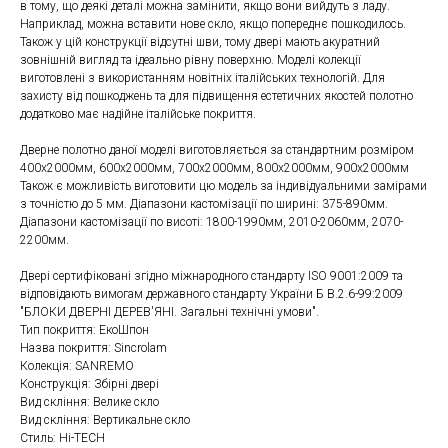
в тому, що деякі деталі можна замінити, якщо вони вийдуть з ладу.
Наприклад, можна вставити нове скло, якщо попереднє пошкодилось.
Також у цій конструкції відсутні шви, тому двері мають акуратний
зовнішній вигляд та ідеально рівну поверхню. Моделі колекції
виготовлені з використанням новітніх італійських технологій. Для
захисту від пошкоджень та для підвищення естетичних якостей полотно
додатково має надійне італійське покриття.
Дверне полотно даної моделі виготовляється за стандартним розміром
400x2000мм, 600x2000мм, 700x2000мм, 800x2000мм, 900x2000мм
Також є можливість виготовити цю модель за індивідуальними замірами
з точністю до 5 мм. Діапазони кастомізації по ширині: 375-890мм.
Діапазони кастомізації по висоті: 1800-1990мм, 2010-2060мм, 2070-
2200мм.
Двері сертифіковані згідно міжнародного стандарту ISO 9001:2009 та
відповідають вимогам державного стандарту України Б В.2.6-99:2009
"БЛОКИ ДВЕРНІ ДЕРЕВ'ЯНІ. Загальні технічні умови".
Тип покриття: ЕкоШпон
Назва покриття: Sincrolam
Колекція: SANREMO
Конструкція: Збірні двері
Вид скління: Велике скло
Вид скління: Вертикальне скло
Стиль: Hi-TECH