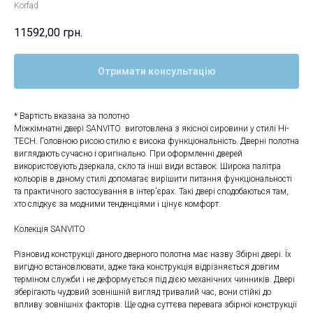
Korfad
11592,00
грн.
Отримати консультацію
* Вартість вказана за полотно
Міжкімнатні двері SANVITO виготовлена з якісної сировини у стилі Hi-
TECH. Головною рисою стилю є висока функціональність. Дверні полотна
виглядають сучасно і оригінально. При оформленні дверей
використовують дзеркала, скло та інші види вставок. Широка палітра
кольорів в даному стилі допомагає вирішити питання функціональності
та практичного застосування в інтер’єрах. Такі двері сподобаються там,
хто слідкує за модними тенденціями і цінує комфорт.
Колекція SANVITO
Різновид конструкції даного дверного полотна має назву Збірні двері. Їх
вигідно встановлювати, адже така конструкція відрізняється довгим
терміном служби і не деформується під дією механічних чинників. Двері
зберігають чудовий зовнішній вигляд тривалий час, вони стійкі до
впливу зовнішніх факторів. Ще одна суттєва перевага збірної конструкції