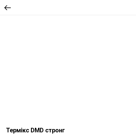
Термікс DМD стронг