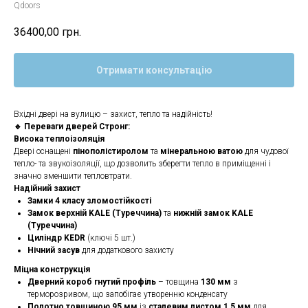
Qdoors
36400,00
грн.
Отримати консультацію
Вхідні двері на вулицю – захист, тепло та надійність!
🔹 Переваги дверей Стронг:
Висока теплоізоляція
Двері оснащені
пінополістиролом
та
мінеральною ватою
для чудової
тепло- та звукоізоляції, що дозволить зберегти тепло в приміщенні і
значно зменшити тепловтрати.
Надійний захист
Замки 4 класу зломостійкості
Замок верхній KALE (Туреччина)
та
нижній замок KALE
(Туреччина)
Циліндр KEDR
(ключі 5 шт.)
Нічний засув
для додаткового захисту
Міцна конструкція
Дверний короб гнутий профіль
– товщина
130 мм
з
терморозривом, що запобігає утворенню конденсату
Полотно товщиною 95 мм
із
сталевим листом 1,5 мм
для