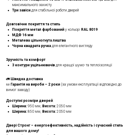
максимального захисту
Три завіси
для стабільної роботи дверей
Довговічне покриття та стиль
Покриття метал фарбований
у кольорі
RAL 8019
МДФ 16 мм
Металева цільногнута лиштва
Чорна квадрата ручка
для елегантного вигляду
Зручність та комфорт
3 контури ущільнювачів
для кращої шумо- та теплоізоляції
🚛
Швидка доставка
📜
Гарантія на вироби – 2 роки
(за умови експлуатації відповідно до
вимог заводу)
Доступні розміри дверей
:
Ширина:
950 мм,
Висота:
2050 мм
Ширина:
850 мм,
Висота:
2050 мм
Двері Стронг – енергоефективність, надійність і сучасний стиль
для вашого дому!