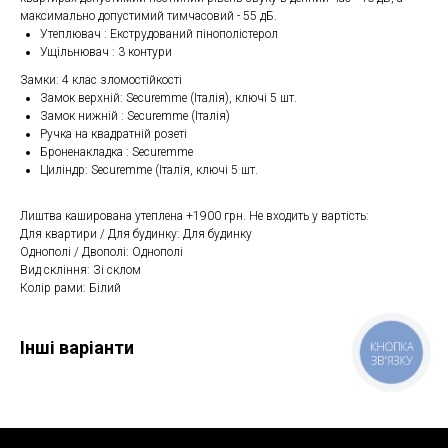
максимально допустимий тимчасовий - 55 дБ.
Утеплювач : Екструдований пінополістерол
Ущільнювач : 3 контури
Замки: 4 клас зломостійкості
Замок верхній: Securemme (Італія), ключі 5 шт.
Замок нижній : Securemme (Італія)
Ручка на квадратній розеті
Броненакладка : Securemme
Циліндр: Securemme (Італія, ключі 5 шт.
Лиштва каширована утеплена +1900 грн. Не входить у вартість:
Для квартири / Для будинку: Для будинку
Однополі / Двополі: Однополі
Вид скління: Зі склом
Колір рами: Білий
Інші варіанти
КНОПКА
ЗВ'ЯЗКУ