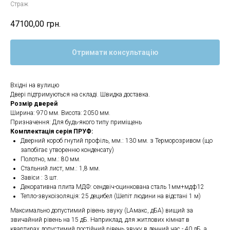
Страж
47100,00
грн.
Отримати консультацію
Вхідні на вулицю
Двері підтримуються на складі. Швидка доставка.
Розмір дверей
Ширина: 970 мм. Висота: 2050 мм.
Призначення: Для будь-якого типу приміщень
Комплектація серія ПРУФ:
Дверний короб гнутий профіль, мм.: 130 мм. з Терморозривом (що
запобігає утворенню конденсату)
Полотно, мм.: 80 мм.
Стальний лист, мм.: 1,8 мм.
Завіси : 3 шт.
Декоративна плита МДФ: сендвіч-оцинкована сталь 1мм+мдф12
Тепло-звукоізоляція: 25 децибел (Шепіт людини на відстані 1 м)
Максимально допустимий рівень звуку (LАмакс, дБА) вищий за
звичайний рівень на 15 дБ. Наприклад, для житлових кімнат в
квартирах допустимий постійний рівень звуку в денний час - 40 дБ, а