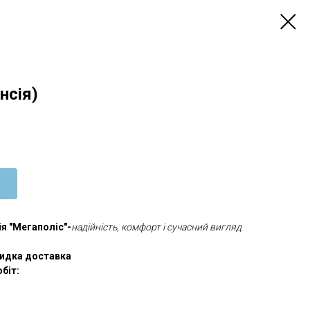
нсія)
ія "Мегаполіс"-
надійність, комфорт і сучасний вигляд
видка доставка
біт: