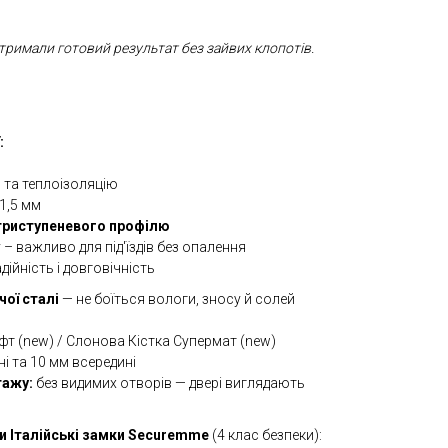
тримали готовий результат без зайвих клопотів.
:
 та теплоізоляцію
1,5 мм
триступеневого профілю
 – важливо для під'їздів без опалення
ійність і довговічність
чої сталі
— не боїться вологи, зносу й солей
т (new) / Слонова Кістка Супермат (new)
і та 10 мм всередині
тажу:
без видимих отворів — двері виглядають
и Італійські замки Securemme
(4 клас безпеки):