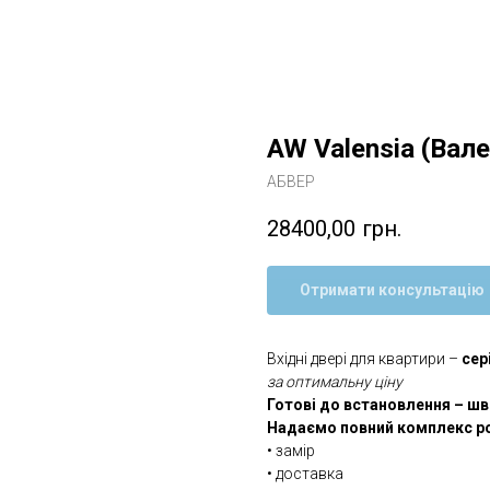
AW Valensia (Вале
АБВЕР
28400,00
грн.
Отримати консультацію
Вхідні двері для квартири –
сер
за оптимальну ціну
Готові до встановлення – ш
Надаємо повний комплекс ро
• замір
• доставка