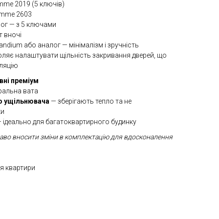
emme 2019 (5 ключів)
remme 2603
ог — з 5 ключами
т вночі
ndium або аналог — мінімалізм і зручність
ляє налаштувати щільність закривання дверей, що
оляцію
вні преміум
ральна вата
го ущільнювача
— зберігають тепло та не
ки
 ідеально для багатоквартирного будинку
аво вносити зміни в комплектацію для вдосконалення
ля квартири