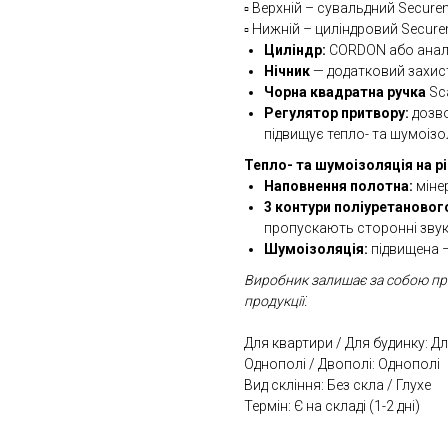
▫️ Верхній – сувальдний Secur
▫️ Нижній – циліндровий Secu
Циліндр:
CORDON або анал
Нічник
— додатковий захис
Чорна квадратна ручка
Sca
Регулятор притвору:
дозво
підвищує тепло- та шумоіз
Тепло- та шумоізоляція на рі
Наповнення полотна:
міне
3 контури поліуретаново
пропускають сторонні зву
Шумоізоляція:
підвищена –
Виробник залишає за собою пр
продукції.
Для квартири / Для будинку: Д
Однополі / Двополі: Однополі
Вид скління: Без скла / Глухе
Термін: Є на складі (1-2 дні)