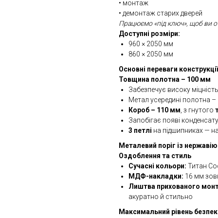
• монтаж
• демонтаж старих дверей
Працюємо «під ключ», щоб ви о
Доступні розміри:
960 × 2050 мм
860 × 2050 мм
Основні переваги конструкції
Товщина полотна – 100 мм
Забезпечує високу міцність
Метал усередині полотна – 
Короб – 110 мм
, з гнутого
Запобігає появі конденсату
3 петлі
на підшипниках — над
Металевий поріг із нержавію
Оздоблення та стиль
Сучасні кольори:
Титан Соф
МДФ-накладки:
16 мм зовн
Лиштва прихованого мон
акуратно й стильно
Максимальний рівень безпек