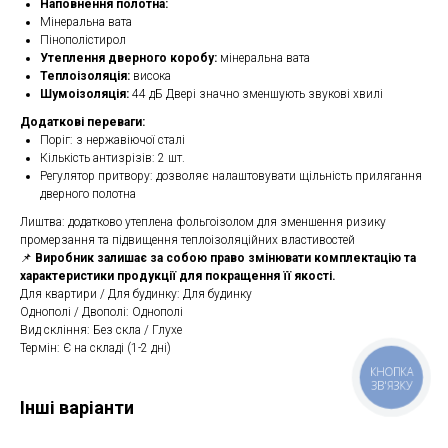
Наповнення полотна:
Мінеральна вата
Пінополістирол
Утеплення дверного коробу:
мінеральна вата
Теплоізоляція:
висока
Шумоізоляція:
44 дБ Двері значно зменшують звукові хвилі
Додаткові переваги:
Поріг: з нержавіючої сталі
Кількість антизрізів: 2 шт.
Регулятор притвору: дозволяє налаштовувати щільність прилягання
дверного полотна
Лиштва: додатково утеплена фольгоізолом для зменшення ризику
промерзання та підвищення теплоізоляційних властивостей
📌
Виробник залишає за собою право змінювати комплектацію та
характеристики продукції для покращення її якості.
Для квартири / Для будинку: Для будинку
Однополі / Двополі: Однополі
Вид скління: Без скла / Глухе
Термін: Є на складі (1-2 дні)
КНОПКА
ЗВ'ЯЗКУ
Інші варіанти