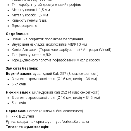
Тип коробу: гнутий двоступеневий профіль
Метал у полотні: 1,5 мм
Метал у коробі: 1,5 мм
Кількість петель: 3 шт.
Терморозрив: є
Оздоблення:
Зовнішнє покриття: порошкове фарбування
Внутрішня накладка: вологостійка МДФ 10 мм
Колір: Антрацит (Порошкове фарбування) / Антрацит (Vinorit)
Тип фасону: метал-МДФ
Торець дверного полотна пофарбований у колір коробу
Замки та безпека:
Верхній замок:
сувальдний Kale 257 (3 клас секретності)
3 ригелі з хромованої сталі (Ø 16 мм, вихід – 36 мм)
5 ключів
Нижній замок:
циліндровий Kale 252 (4 клас секретності)
3 ригелі з хромованої сталі (Ø 16 мм, вихід – 34,5 мм)
5 ключів
Серцевина:
Cordon (5 ключів, без монтажного)
Нічник: Відсутній
Ручка: квадратна чорна фурнітура Vortex або аналог
Тепло- та шумоізоляція: