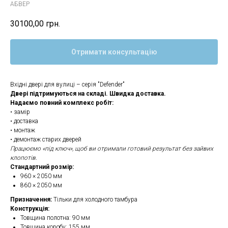
АБВЕР
30100,00
грн.
Отримати консультацію
Вхідні двері для вулиці – серія "Defender"
Двері підтримуються на складі. Швидка доставка.
Надаємо повний комплекс робіт:
• замір
• доставка
• монтаж
• демонтаж старих дверей
Працюємо «під ключ», щоб ви отримали готовий результат без зайвих
клопотів.
Стандартний розмір:
960 × 2050 мм
860 × 2050 мм
Призначення:
Тільки для холодного тамбура
Конструкція:
Товщина полотна: 90 мм
Товщина коробу: 155 мм