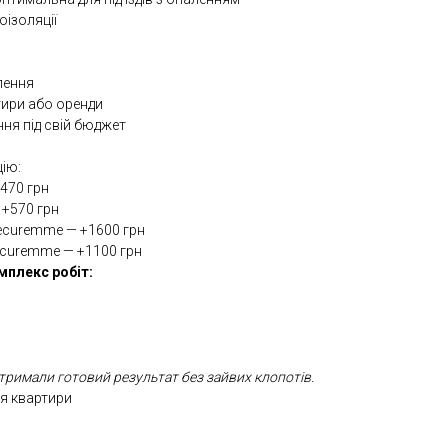
оізоляції
лення
тири або оренди
ня під свій бюджет
ію:
+470 грн
 +570 грн
Securemme — +1600 грн
ecuremme — +1100 грн
мплекс робіт:
тримали готовий результат без зайвих клопотів.
ля квартири