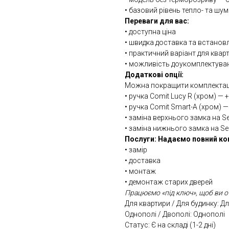
• базовий рівень тепло- та шум
Переваги для вас:
• доступна ціна
• швидка доставка та встанов
• практичний варіант для квар
• можливість доукомплектуван
Додаткові опції:
Можна покращити комплектац
• ручка Comit Lucy R (хром) — 
• ручка Comit Smart-A (хром) —
• заміна верхнього замка на 
• заміна нижнього замка на S
Послуги: Надаємо повний ко
• замір
• доставка
• монтаж
• демонтаж старих дверей
Працюємо «під ключ», щоб ви о
Для квартири / Для будинку: Д
Однополі / Двополі: Однополі
Статус: Є на складі (1-2 дні)