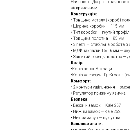
Наявність: Двері є в наявності
відкриванням.
Конструкція:
• Товщина металу (короб і пол
• Ширина коробки — 115 мм
• Тип коробки — гнутий профіл
• Товщина полотна — 85 мм
• 3 петлі — стабільна робота 
• МДФ накладки 16/16 мм — аку
• Зашитий торець полотна — д
Колір:
•Колір зовні: Антрацит
•Колір всередині: Грей сотф (св
Комфорт:
• 2 контури ущільнення — змен
• Регулятор прижиму язичка —
Безпека:
• Верхній замок — Kale 257
• Нижній замок — Kale 252
• Нічний засув — відсутній
Важливо знати:
• модель без терморозриву — о