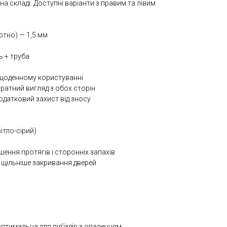
 на складі. Доступні варіанти з правим та лівим
отно) — 1,5 мм
ь + труба
в щоденному користуванні
ратний вигляд з обох сторін
одатковий захист від зносу
ітло-сірий)
шення протягів і сторонніх запахів
 щільніше закривання дверей
птимальна для під’їздів з опаленням