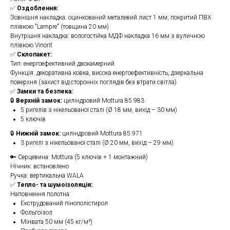
✅
Оздоблення:
Зовнішня накладка: оцинкований металевий лист 1 мм, покритий ПВХ
плівкою "Lampre" (товщина 20 мм)
Внутрішня накладка: вологостійка МДФ накладка 16 мм з вуличною
плівкою Vinorit
✅
Склопакет:
Тип: енергоефективний двокамерний
Функція: декоративна ковка, висока енергоефективність, дзеркальна
поверхня (захист від сторонніх поглядів без втрати світла)
✅
Замки та безпека:
🔒
Верхній замок:
циліндровий Mottura 85.983
5 ригелів з нікельованої сталі (Ø 18 мм, вихід – 30 мм)
5 ключів
🔒
Нижній замок:
циліндровий Mottura 85.971
3 ригелі з нікельованої сталі (Ø 20 мм, вихід – 29 мм)
🔑 Серцевина: Mottura (5 ключів + 1 монтажний)
Нічник: встановлено
Ручка: вертикальна WALA
✅
Тепло- та шумоізоляція:
Наповнення полотна:
Екструдований пінополістирол
Фольгоізол
Мінвата 50 мм (45 кг/м³)