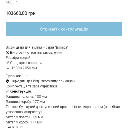
АБВЕР
103660,00
грн.
Отримати консультацію
Вхідні двері для вулиці – серія "Bionica"
🛠 Виготовляються під замовлення
Розміри дверей:
📏 Стандартні варіанти:
1200 × 2050 мм
Призначення:
🏠 Підходять для будь-якого типу приміщень
Комплектація та характеристики:
✅
Конструкція:
Товщина полотна: 100 мм
Товщина коробу: 177 мм
Тип коробу: гнутий двоступеневий профіль із терморозривом (запобігає
утворенню конденсату)
Метал у полотні: 1,5 мм
Метал у коробі: 1+1 мм
Петлі: 3 шт.