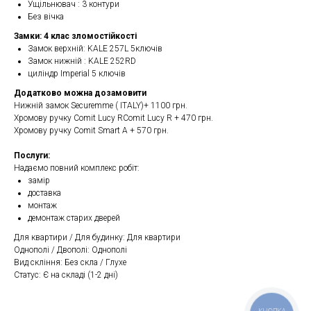
Ущільнювач : 3 контури
Без вічка
Замки: 4 клас зломостійкості
Замок верхній: KALE 257L 5ключів
Замок нижній : KALE 252RD
циліндр Imperial 5 ключів
Додатково можна дозамовити
Нижній замок Securemme ( ITALY)+ 1100 грн.
Хромову ручку Comit Lucy RComit Lucy R + 470 грн.
Хромову ручку Comit Smart A + 570 грн.
Послуги:
Надаємо повний комплекс робіт:
замір
доставка
монтаж
демонтаж старих дверей
Для квартири / Для будинку: Для квартири
Однополі / Двополі: Однополі
Вид скління: Без скла / Глухе
Статус: Є на складі (1-2 дні)
КНОПКА