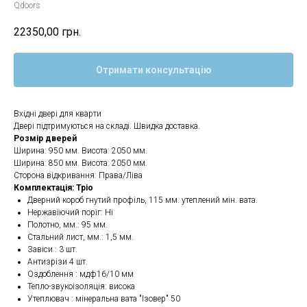
Qdoors
22350,00
грн.
Отримати консультацію
Вхідні двері для кварти
Двері підтримуються на складі. Швидка доставка.
Розмір дверей
Ширина: 950 мм. Висота: 2050 мм.
Ширина: 850 мм. Висота: 2050 мм.
Сторона відкривання: Права/Ліва
Комплектація: Тріо
Дверний короб гнутий профіль, 115 мм. утеплений мін. вата.
Нержавіючий поріг: Ні
Полотно, мм.: 95 мм.
Стальний лист, мм.: 1,5 мм.
Завіси : 3 шт.
Антизрізи 4 шт.
Оздоблення : мдф16/10 мм
Тепло-звукоізоляція: висока
Утеплювач : мінеральна вата "Ізовер" 50