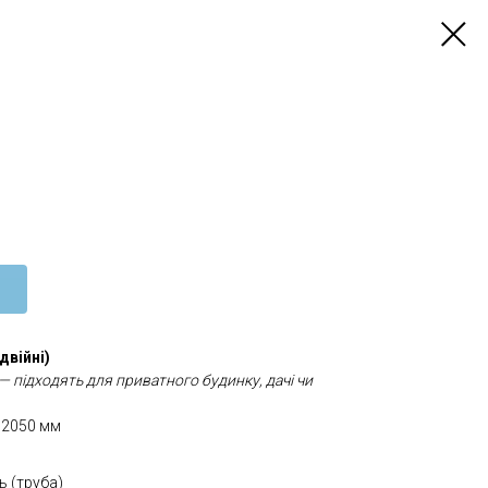
двійні)
— підходять для приватного будинку, дачі чи
 2050 мм
ь (труба)