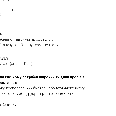
льна вата
й
мм
табільної підтримки двох стулок
абезпечують базову герметичність
Avers
Avers
(аналог Kale)
для тих, кому потрібен широкий вхідний проріз зі
тепленням.
нку, господарських будівель або технічного входу.
тки товару або друку — просто дайте знати!
ля будинку