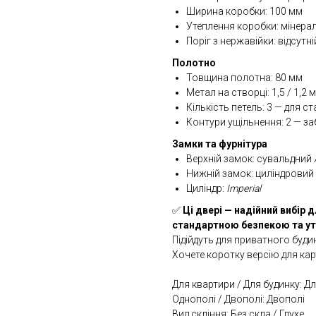
Ширина коробки: 100 мм
Утеплення коробки: мінера
Поріг з нержавійки: відсутні
Полотно
Товщина полотна: 80 мм
Метал на створці: 1,5 / 1,2 
Кількість петель: 3 — для с
Контури ущільнення: 2 — з
Замки та фурнітура
Верхній замок: сувальдний
Нижній замок: циліндровий
Циліндр:
Imperial
✅
Ці двері — надійний вибір 
стандартною безпекою та у
Підійдуть для приватного буди
Хочете коротку версію для кар
Для квартири / Для будинку: Д
Однополі / Двополі: Двополі
Вид скління: Без скла / Глухе