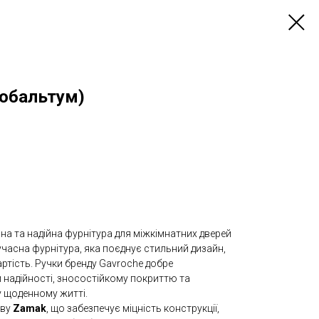
Кобальтум)
на та надійна фурнітура для міжкімнатних дверей
учасна фурнітура, яка поєднує стильний дизайн,
артість. Ручки бренду Gavroche добре
 надійності, зносостійкому покриттю та
 щоденному житті.
аву
Zamak
, що забезпечує міцність конструкції,