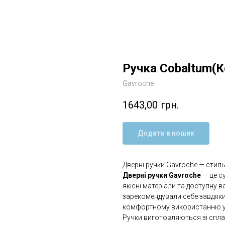
Ручка Cobaltum(
Gavroche
1643,00
грн.
Додати в кошик
Дверні ручки Gavroche — стиль
Дверні ручки Gavroche
— це с
якісні матеріали та доступну в
зарекомендували себе завдяки
комфортному використанню у
Ручки виготовляються зі спл