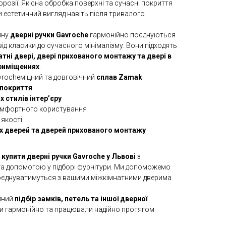
корозії. Якісна обробка поверхні та сучасні покриття
 естетичний вигляд навіть після тривалого
йну
дверні ручки Gavroche
гармонійно поєднуються
від класики до сучасного мінімалізму. Вони підходять
тні двері, двері прихованого монтажу та двері в
риміщеннях
.
vrocheміцний та довговічний
сплав Zamak
 покриття
х стилів інтер’єру
омфортного користування
 якості
х дверей та дверей прихованого монтажу
е
купити дверні ручки Gavroche у Львові
з
а допомогою у підборі фурнітури. Ми допоможемо
о поєднуватимуться з вашими міжкімнатними дверима
пний
підбір замків, петель та іншої дверної
али гармонійно та працювали надійно протягом