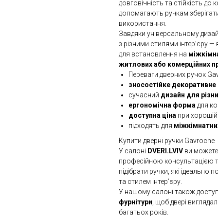
довговічність та стійкість до 
допомагають ручкам зберігати
використання.
Завдяки універсальному диза
з різними стилями інтер’єру — 
для встановлення на
міжкімна
житлових або комерційних п
Переваги дверних ручок Ga
зносостійке декоративне
сучасний
дизайн для різни
ергономічна форма
для к
доступна ціна
при хорошій
підходять для
міжкімнатни
Купити дверні ручки Gavroche
У салоні
DVERI.LVIV
ви может
професійною консультацією т
підібрати ручки, які ідеальн
та стилем інтер’єру.
У нашому салоні також досту
фурнітури
, щоб двері вигляд
багатьох років.