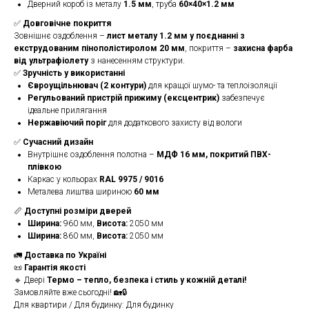
Дверний короб із металу
1.5 мм
, труба
60×40×1.2 мм
✅
Довговічне покриття
Зовнішнє оздоблення –
лист металу 1.2 мм у поєднанні з
екструдованим пінополістиролом 20 мм
, покриття –
захисна фарба
від ультрафіолету
з нанесенням структури.
✅
Зручність у використанні
Євроущільнювач (2 контури)
для кращої шумо- та теплоізоляції
Регульований пристрій прижиму (ексцентрик)
забезпечує
ідеальне прилягання
Нержавіючий поріг
для додаткового захисту від вологи
✅
Сучасний дизайн
Внутрішнє оздоблення полотна –
МДФ 16 мм, покритий ПВХ-
плівкою
Каркас у кольорах
RAL 9975 / 9016
Металева лиштва шириною
60 мм
📏
Доступні розміри дверей
Ширина:
960 мм,
Висота:
2050 мм
Ширина:
860 мм,
Висота:
2050 мм
🚛
Доставка по Україні
📜
Гарантія якості
🔹 Двері
Термо – тепло, безпека і стиль у кожній деталі!
Замовляйте вже сьогодні! 🏡🔒
Для квартири / Для будинку: Для будинку