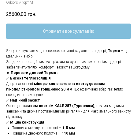
Qdoors /Форт М
25600,00
грн.
Отримати консультацію
Якщо ви шукаєте міцні, енергоефективні та довговічні двері,
Термо
– це
ідеальний вибір!
Завдяки інноваційним матеріалам та сучасним технологіям ці двері
забезпечать тепло, комфорт і захист вашого дому.
🔹 Переваги дверей Термо :
✅
Висока теплоізоляція
Двері наповнені
мінеральною ватою
та
екструдованим
пінополістиролом товщиною 20 мм
, що ефективно зберігає тепло
всередині приміщення.
✅
Надійний захист
Оснащені
замком верхнім KALE 257 (Туреччина)
, трьома міцними
завісами та двома протизнімними ригелями для максимального захисту
від злому.
✅
Міцна конструкція
Товщина металу на полотні –
1.5 мм
Товщина дверного полотна –
110 мм