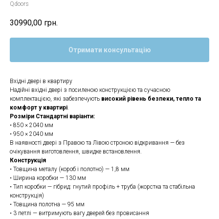
Qdoors
30990,00
грн.
Отримати консультацію
Вхідні двері в квартиру
Надійні вхідні двері з посиленою конструкцією та сучасною
комплектацією, які забезпечують
високий рівень безпеки, тепло та
комфорт у квартирі
.
Розміри Стандартні варіанти:
• 850 × 2040 мм
• 950 × 2040 мм
В наявності двері з Правою та Лівою строною відкривання — без
очікування виготовлення, швидке встановлення.
Конструкція
• Товщина металу (короб і полотно) — 1,8 мм
• Ширина коробки — 130 мм
• Тип коробки — гібрид: гнутий профіль + труба (жорстка та стабільна
конструкція)
• Товщина полотна — 95 мм
• 3 петлі — витримують вагу дверей без провисання