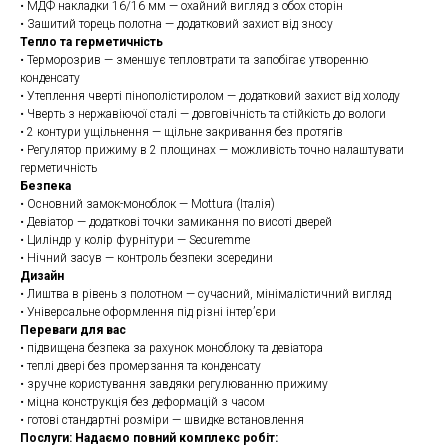
• МДФ накладки 16/16 мм — охайний вигляд з обох сторін
• Зашитий торець полотна — додатковий захист від зносу
Тепло та герметичність
• Терморозрив — зменшує тепловтрати та запобігає утворенню
конденсату
• Утеплення чверті пінополістиролом — додатковий захист від холоду
• Чверть з нержавіючої сталі — довговічність та стійкість до вологи
• 2 контури ущільнення — щільне закривання без протягів
• Регулятор прижиму в 2 площинах — можливість точно налаштувати
герметичність
Безпека
• Основний замок-моноблок — Mottura (Італія)
• Девіатор — додаткові точки замикання по висоті дверей
• Циліндр у колір фурнітури — Securemme
• Нічний засув — контроль безпеки зсередини
Дизайн
• Лиштва в рівень з полотном — сучасний, мінімалістичний вигляд
• Універсальне оформлення під різні інтер’єри
Переваги для вас
• підвищена безпека за рахунок моноблоку та девіатора
• теплі двері без промерзання та конденсату
• зручне користування завдяки регулюванню прижиму
• міцна конструкція без деформацій з часом
• готові стандартні розміри — швидке встановлення
Послуги: Надаємо повний комплекс робіт: