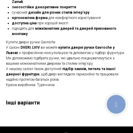
Zamak
зносостійке декоративне покриття
сучасний
дизайн для різних стилів інтер’єру
ергономічна форма
для комфортного користування
доступна ціна
при хорошій якості
підходять для
міжкімнатних дверей та дверей прихованого
монтажу
Купити дверні ручки Gavroche
У салоні
DVERI.LVIV
ви можете
купити дверні ручки Gavroche у
Львові
з професійною консультацією та допомогою у підборі фурнітури.
Ми допоможемо підібрати ручки, які ідеально поєднуватимуться з
вашими міжкімнатними дверима та стилем інтер’єру.
У нашому салоні також доступний
підбір замків, петель та іншої
дверної фурнітури
, щоб двері виглядали гармонійно та працювали
надійно протягом багатьох років.
Країна виробника: Туреччина
Інші варіанти
КНОПКА
ЗВ'ЯЗКУ