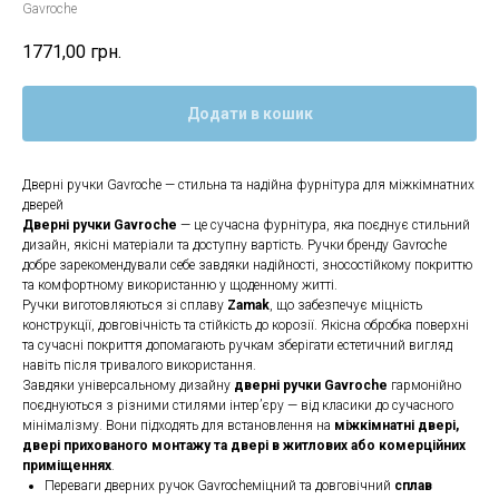
Gavroche
1771,00
грн.
Додати в кошик
Дверні ручки Gavroche — стильна та надійна фурнітура для міжкімнатних
дверей
Дверні ручки Gavroche
— це сучасна фурнітура, яка поєднує стильний
дизайн, якісні матеріали та доступну вартість. Ручки бренду Gavroche
добре зарекомендували себе завдяки надійності, зносостійкому покриттю
та комфортному використанню у щоденному житті.
Ручки виготовляються зі сплаву
Zamak
, що забезпечує міцність
конструкції, довговічність та стійкість до корозії. Якісна обробка поверхні
та сучасні покриття допомагають ручкам зберігати естетичний вигляд
навіть після тривалого використання.
Завдяки універсальному дизайну
дверні ручки Gavroche
гармонійно
поєднуються з різними стилями інтер’єру — від класики до сучасного
мінімалізму. Вони підходять для встановлення на
міжкімнатні двері,
двері прихованого монтажу та двері в житлових або комерційних
приміщеннях
.
Переваги дверних ручок Gavrocheміцний та довговічний
сплав