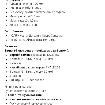
Товщина полотна: 100 мм
Товщина коробу: 110 мм
Тип коробу: гнутий триступеневий профіль
Метал у полотні: 1,5 мм
Метал у коробі: 1,5 мм
Кількість петель: 3 шт.
Оздоблення:
КОЛІР - Чорна Шагрень / Олово Супермат
Покриття: МДФ накладка 16/10 мм.
Безпека:
Замки (4 клас секретності, хромовані ригелі):
Верхній замок:
сувальдний KALE 257
3 ригелі (Ø 16 мм, вихід – 36 мм)
5 ключів
Нижній замок:
циліндровий KALE 252
4 ригелі (Ø 18 мм, вихід – 30 мм)
5 ключів
Циліндр - KEDR або аналог
Нічник: встановлено
Ручка: квадратна чорна VORTEX
✅
Тепло- та шумоізоляція:
Наповнення полотна:
мінеральна вата
Поліуретановий термоущільнювач