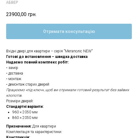
АБВЕР
23900,00
грн.
Отримати консультацію
Вхідні двері для квартири – серія "Мегаполіс NEW"
Готові до встановлення – швидка доставка
Надаємо повний комплекс робіт:
• замір
• доставка
• монтаж
• демонтаж старих дверей
Працюємо «під ключ», щоб ви отримали готовий результат без зайвих
клопотів.
Розміри дверей:
Стандартні варіанти:
960 × 2050 мм
860 × 2050 мм
Призначення:
Для квартири
Комплектація та характеристики:
Конструкція: